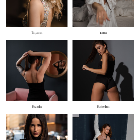
Tatyana
Yana
Ksenia
Katerina